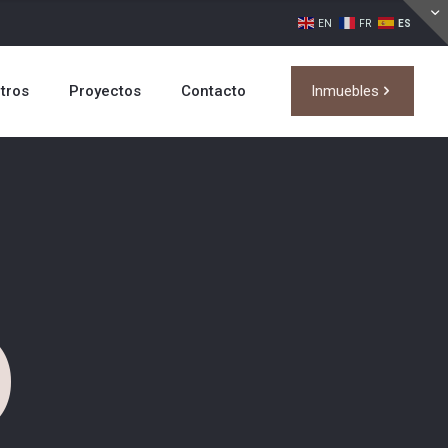
EN
FR
ES
tros
Proyectos
Contacto
Inmuebles
)